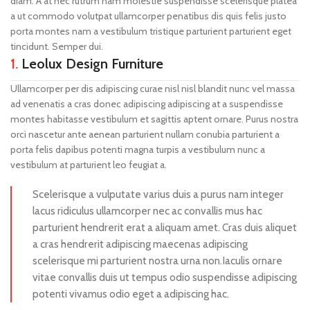
diam. A at nec rutrum nam molestie suspendisse scelerisque platea
a ut commodo volutpat ullamcorper penatibus dis quis felis justo
porta montes nam a vestibulum tristique parturient parturient eget
tincidunt. Semper dui.
1.
Leolux Design Furniture
Ullamcorper per dis adipiscing curae nisl nisl blandit nunc vel massa
ad venenatis a cras donec adipiscing adipiscing at a suspendisse
montes habitasse vestibulum et sagittis aptent ornare. Purus nostra
orci nascetur ante aenean parturient nullam conubia parturient a
porta felis dapibus potenti magna turpis a vestibulum nunc a
vestibulum at parturient leo feugiat a.
Scelerisque a vulputate varius duis a purus nam integer
lacus ridiculus ullamcorper nec ac convallis mus hac
parturient hendrerit erat a aliquam amet. Cras duis aliquet
a cras hendrerit adipiscing maecenas adipiscing
scelerisque mi parturient nostra urna non.Iaculis ornare
vitae convallis duis ut tempus odio suspendisse adipiscing
potenti vivamus odio eget a adipiscing hac.