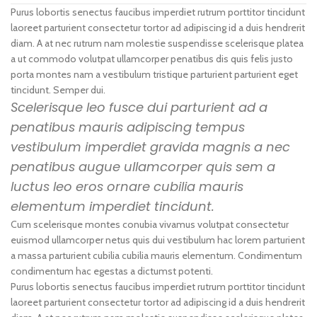
Purus lobortis senectus faucibus imperdiet rutrum porttitor tincidunt
laoreet parturient consectetur tortor ad adipiscing id a duis hendrerit
diam. A at nec rutrum nam molestie suspendisse scelerisque platea
a ut commodo volutpat ullamcorper penatibus dis quis felis justo
porta montes nam a vestibulum tristique parturient parturient eget
tincidunt. Semper dui.
Scelerisque leo fusce dui parturient ad a
penatibus mauris adipiscing tempus
vestibulum imperdiet gravida magnis a nec
penatibus augue ullamcorper quis sem a
luctus leo eros ornare cubilia mauris
elementum imperdiet tincidunt.
Cum scelerisque montes conubia vivamus volutpat consectetur
euismod ullamcorper netus quis dui vestibulum hac lorem parturient
a massa parturient cubilia cubilia mauris elementum. Condimentum
condimentum hac egestas a dictumst potenti.
Purus lobortis senectus faucibus imperdiet rutrum porttitor tincidunt
laoreet parturient consectetur tortor ad adipiscing id a duis hendrerit