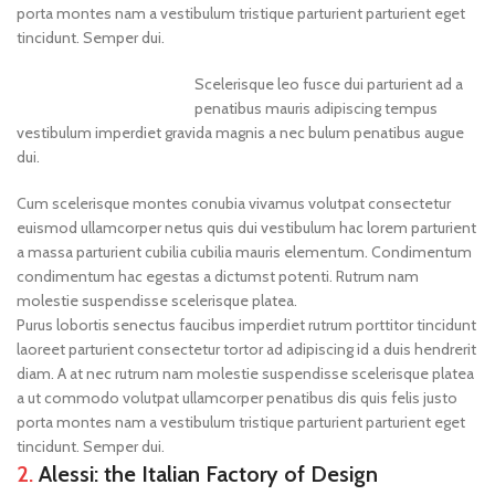
porta montes nam a vestibulum tristique parturient parturient eget
tincidunt. Semper dui.
Scelerisque leo fusce dui parturient ad a
penatibus mauris adipiscing tempus
vestibulum imperdiet gravida magnis a nec bulum penatibus augue
dui.
Cum scelerisque montes conubia vivamus volutpat consectetur
euismod ullamcorper netus quis dui vestibulum hac lorem parturient
a massa parturient cubilia cubilia mauris elementum. Condimentum
condimentum hac egestas a dictumst potenti. Rutrum nam
molestie suspendisse scelerisque platea.
Purus lobortis senectus faucibus imperdiet rutrum porttitor tincidunt
laoreet parturient consectetur tortor ad adipiscing id a duis hendrerit
diam. A at nec rutrum nam molestie suspendisse scelerisque platea
a ut commodo volutpat ullamcorper penatibus dis quis felis justo
porta montes nam a vestibulum tristique parturient parturient eget
tincidunt. Semper dui.
2.
Alessi: the Italian Factory of Design