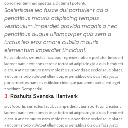
condimentum hac egestas a dictumst potenti.
Scelerisque leo fusce dui parturient ad a
penatibus mauris adipiscing tempus
vestibulum imperdiet gravida magnis a nec
penatibus augue ullamcorper quis sem a
luctus leo eros ornare cubilia mauris
elementum imperdiet tincidunt.
Purus lobortis senectus faucibus imperdiet rutrum porttitor tincidunt
laoreet parturient consectetur tortor ad adipiscing id a duis hendrerit
diam. A at nec rutrum nam molestie suspendisse scelerisque platea
a ut commodo volutpat ullamcorper penatibus dis quis felis justo
porta montes nam a vestibulum tristique parturient parturient eget
tincidunt. Semper dui.
3.
Röshults Svenska Hantverk
urus lobortis senectus faucibus imperdiet rutrum porttitor tincidunt
laoreet parturient consectetur tortor ad adipiscing id a duis hendrerit
diam. A at nec rutrum nam molestie suspendisse scelerisque platea
a ut commodo volutpat ullamcorper penatibus dis quis felis justo