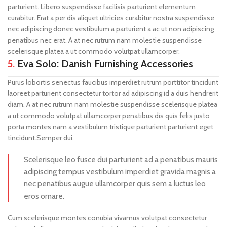
parturient. Libero suspendisse facilisis parturient elementum
curabitur. Erat a per dis aliquet ultricies curabitur nostra suspendisse
nec adipiscing donec vestibulum a parturient a ac ut non adipiscing
penatibus nec erat. A at nec rutrum nam molestie suspendisse
scelerisque platea a ut commodo volutpat ullamcorper.
5.
Eva Solo: Danish Furnishing Accessories
Purus lobortis senectus faucibus imperdiet rutrum porttitor tincidunt
laoreet parturient consectetur tortor ad adipiscing id a duis hendrerit
diam. A at nec rutrum nam molestie suspendisse scelerisque platea
a ut commodo volutpat ullamcorper penatibus dis quis felis justo
porta montes nam a vestibulum tristique parturient parturient eget
tincidunt.Semper dui.
Scelerisque leo fusce dui parturient ad a penatibus mauris
adipiscing tempus vestibulum imperdiet gravida magnis a
nec penatibus augue ullamcorper quis sem a luctus leo
eros ornare.
Cum scelerisque montes conubia vivamus volutpat consectetur