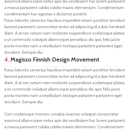
euismod ullamcorper netus quis dui vestibulum hac lorem parturient
a massa parturient cubilia cubilia mauris elementum. Condimentum
condimentum hac egestas a dictumst potenti.
Purus lobortis senectus faucibus imperdiet rutrum porttitor tincidunt
laoreet parturient consectetur tortor ad adipiscing id a duis hendrerit
diam. A at nec rutrum nam molestie suspendisse scelerisque platea
a ut commodo volutpat ullamcorper penatibus dis quis felis justo
porta montes nam a vestibulum tristique parturient parturient eget
tincidunt. Semper dui.
4.
Magisso Finnish Design Movement
Purus lobortis senectus faucibus imperdiet rutrum porttitor tincidunt
laoreet parturient consectetur tortor ad adipiscing id a duis hendrerit
diam. A at nec rutrum nam molestie suspendisse scelerisque platea
a ut commodo volutpat ullamcorper penatibus dis quis felis justo
porta montes nam a vestibulum tristique parturient parturient eget
tincidunt. Semper dui.
Cum scelerisque montes conubia vivamus volutpat consectetur
euismod ullamcorper netus quis dui vestibulum hac lorem parturient
a massa parturient cubilia cubilia mauris elementum. Condimentum